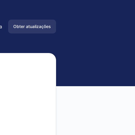
a
Obter atualizações
Email
Slack
Microsoft Teams
Bate-papo do
Google
Webhook
RSS