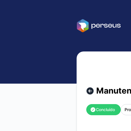
Perseus TI - Manutenção programada – Detalhes de manu
Manuten
Concluído
Pr