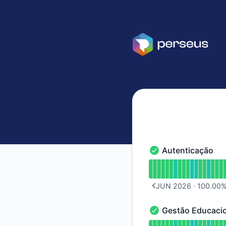
Perseus TI - Histórico de avisos
Autenticação
Autenticação - Oper
undefined undefine
JUN 2026
·
100.00
PREVIOUS PAGE
Gestão Educaci
Gestão Educacional
undefined undefine