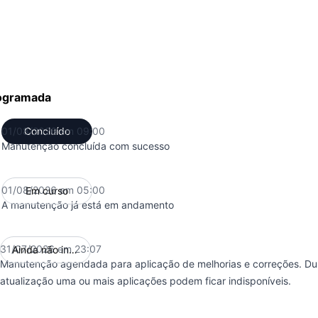
ogramada
01/08/2026 em 09:00
Concluído
UTC
Manutenção concluída com sucesso
01/08/2026 em 05:00
Em curso
UTC
A manutenção já está em andamento
31/07/2026 em 23:07
Ainda não iniciou
UTC
Manutenção agendada para aplicação de melhorias e correções. Dur
atualização uma ou mais aplicações podem ficar indisponíveis.