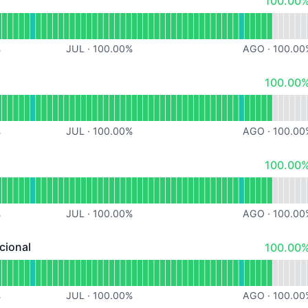
100.00%
eracional
 Loja de Cursos
%
JUL
·
100.00
%
AGO
·
100.00
100% - 
100.00%
onal
 Biblioteca
%
JUL
·
100.00
%
AGO
·
100.00
100% - 
100.00%
ional
d GestorSign
%
JUL
·
100.00
%
AGO
·
100.00
100% - 
ucional
100.00%
nal - Operacional
Avaliação Institucional
%
JUL
·
100.00
%
AGO
·
100.00