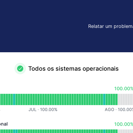
Relatar um problem
Todos os sistemas operacionais
100% - 
100.00%
acional
d Autenticação
%
JUL
·
100.00
%
AGO
·
100.00
100% - 
onal
100.00%
 - Operacional
d Gestão Educacional