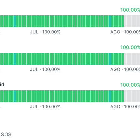
100% - 
100.00%
ional
 API Pública
%
JUL
·
100.00
%
AGO
·
100.00
100% - 
100.00%
racional
 Aplicativo iOS
%
JUL
·
100.00
%
AGO
·
100.00
100% - 
id
100.00%
- Operacional
 Aplicativo Android
%
JUL
·
100.00
%
AGO
·
100.00
ISOS