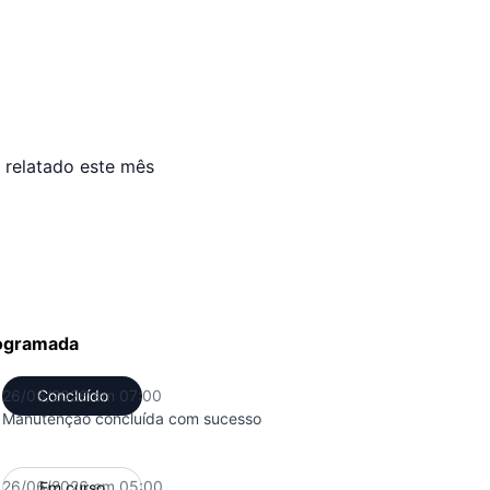
 relatado este mês
ogramada
26/06/2026 em 07:00
Concluído
UTC
Manutenção concluída com sucesso
26/06/2026 em 05:00
Em curso
UTC