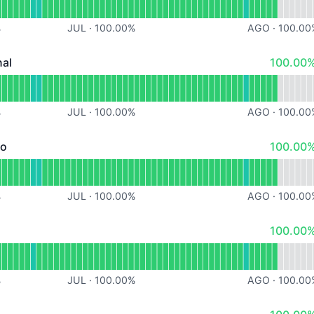
%
JUL
·
100.00
%
AGO
·
100.00
100% - 
nal
100.00%
- Operacional
 Portal Educacional
%
JUL
·
100.00
%
AGO
·
100.00
100% - 
vo
100.00%
 Operacional
 Processo Seletivo
%
JUL
·
100.00
%
AGO
·
100.00
100% - 
100.00%
peracional
 Matricula Online
%
JUL
·
100.00
%
AGO
·
100.00
100% - 