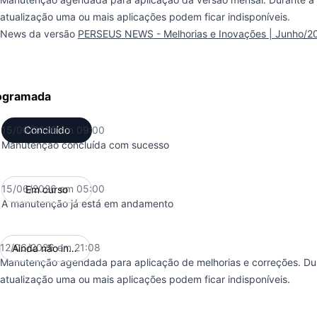
atualização uma ou mais aplicações podem ficar indisponíveis.
News da versão
PERSEUS NEWS - Melhorias e Inovações | Junho/20
ogramada
15/06/2026 em 09:00
Concluído
UTC
Manutenção concluída com sucesso
15/06/2026 em 05:00
Em curso
UTC
A manutenção já está em andamento
12/06/2026 em 21:08
Ainda não iniciou
UTC
Manutenção agendada para aplicação de melhorias e correções. Dur
atualização uma ou mais aplicações podem ficar indisponíveis.